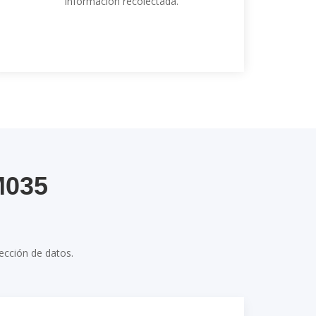
información recolectada.
M035
ección de datos.