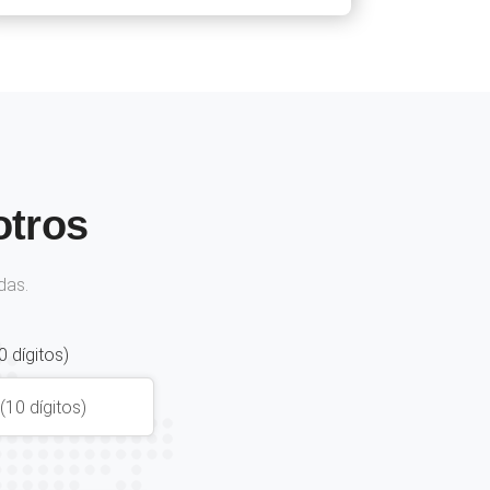
otros
das.
0 dígitos)